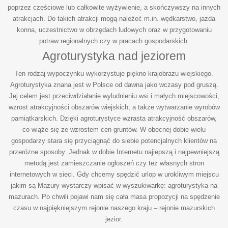
poprzez częściowe lub całkowite wyżywienie, a skończywszy na innych
atrakcjach. Do takich atrakcji mogą należeć m.in. wędkarstwo, jazda
konna, uczestnictwo w obrzędach ludowych oraz w przygotowaniu
potraw regionalnych czy w pracach gospodarskich.
Agroturystyka nad jeziorem
Ten rodzaj wypoczynku wykorzystuje piękno krajobrazu wiejskiego.
Agroturystyka znana jest w Polsce od dawna jako wczasy pod gruszą.
Jej celem jest przeciwdziałanie wyludnieniu wsi i małych miejscowości,
wzrost atrakcyjności obszarów wiejskich, a także wytwarzanie wyrobów
pamiątkarskich. Dzięki agroturystyce wzrasta atrakcyjność obszarów,
co wiąże się ze wzrostem cen gruntów. W obecnej dobie wielu
gospodarzy stara się przyciągnąć do siebie potencjalnych klientów na
przeróżne sposoby. Jednak w dobie Internetu najlepszą i najpewniejszą
metodą jest zamieszczanie ogłoszeń czy też własnych stron
internetowych w sieci. Gdy chcemy spędzić urlop w urokliwym miejscu
jakim są Mazury wystarczy wpisać w wyszukiwarkę: agroturystyka na
mazurach. Po chwili pojawi nam się cała masa propozycji na spędzenie
czasu w najpiękniejszym rejonie naszego kraju – rejonie mazurskich
jezior.