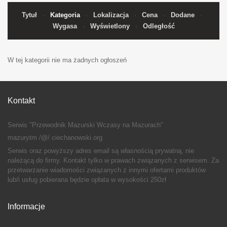
Tytuł
Kategoria
Lokalizacja
Cena
Dodane
Wygasa
Wyświetlony
Odległość
W tej kategorii nie ma żadnych ogłoszeń
Kontakt
Serwis "Przewodnik Mazurski Wczasy na Mazurach"
mazurytm /@/ ciechanowski.org
Serwis oraz powyższy adres email są własnością prywatną, nie
należącą do firmy. Kontakt tylko w prawach związanych z serwisem. Za
przetwarzanie wiadomości związanych z innymi ofertami produktów
lub/i usług pobierana będzie opłata w wysokości 250zł
Informacje