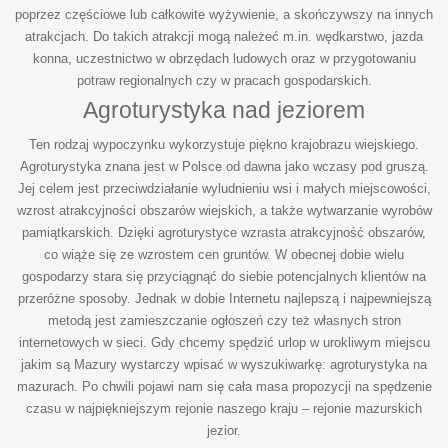
poprzez częściowe lub całkowite wyżywienie, a skończywszy na innych
atrakcjach. Do takich atrakcji mogą należeć m.in. wędkarstwo, jazda
konna, uczestnictwo w obrzędach ludowych oraz w przygotowaniu
potraw regionalnych czy w pracach gospodarskich.
Agroturystyka nad jeziorem
Ten rodzaj wypoczynku wykorzystuje piękno krajobrazu wiejskiego.
Agroturystyka znana jest w Polsce od dawna jako wczasy pod gruszą.
Jej celem jest przeciwdziałanie wyludnieniu wsi i małych miejscowości,
wzrost atrakcyjności obszarów wiejskich, a także wytwarzanie wyrobów
pamiątkarskich. Dzięki agroturystyce wzrasta atrakcyjność obszarów,
co wiąże się ze wzrostem cen gruntów. W obecnej dobie wielu
gospodarzy stara się przyciągnąć do siebie potencjalnych klientów na
przeróżne sposoby. Jednak w dobie Internetu najlepszą i najpewniejszą
metodą jest zamieszczanie ogłoszeń czy też własnych stron
internetowych w sieci. Gdy chcemy spędzić urlop w urokliwym miejscu
jakim są Mazury wystarczy wpisać w wyszukiwarkę: agroturystyka na
mazurach. Po chwili pojawi nam się cała masa propozycji na spędzenie
czasu w najpiękniejszym rejonie naszego kraju – rejonie mazurskich
jezior.