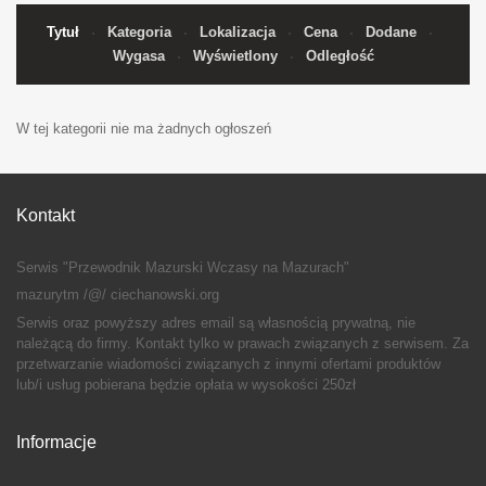
Tytuł
Kategoria
Lokalizacja
Cena
Dodane
Wygasa
Wyświetlony
Odległość
W tej kategorii nie ma żadnych ogłoszeń
Kontakt
Serwis "Przewodnik Mazurski Wczasy na Mazurach"
mazurytm /@/ ciechanowski.org
Serwis oraz powyższy adres email są własnością prywatną, nie
należącą do firmy. Kontakt tylko w prawach związanych z serwisem. Za
przetwarzanie wiadomości związanych z innymi ofertami produktów
lub/i usług pobierana będzie opłata w wysokości 250zł
Informacje