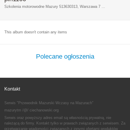
Szkolenia motorowodne Mazury 513630313, Warszawa 7 ...
This album doesn't contain any items
Polecane
ogłoszenia
Kontakt
Serwis "Przewodnik Mazurski Wczasy na Mazurach"
mazurytm /@/ ciechanowski.org
Serwis oraz powyższy adres email są własnością prywatną, nie
należącą do firmy. Kontakt tylko w prawach związanych z serwisem. Za
przetwarzanie wiadomości związanych z innymi ofertami produktów