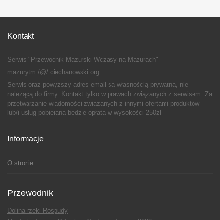
Kontakt
Serwis "Przewodnik Mazurski Wczasy na Mazurach"
mazurytm /@/ ciechanowski.org
Serwis oraz powyższy adres email są własnością prywatną, nie
należącą do firmy. Kontakt tylko w prawach związanych z serwisem. Za
przetwarzanie wiadomości związanych z innymi ofertami produktów
lub/i usług pobierana będzie opłata w wysokości 250zł
Informacje
O stronie
Przewodnik
Dolina rzeki Rospudy